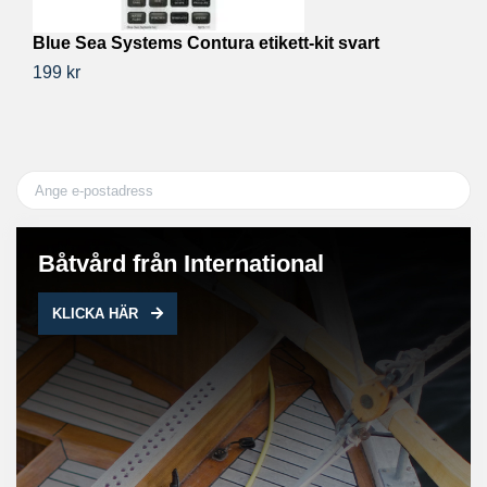
Blue Sea Systems Contura etikett-kit svart
K
199 kr
1 
Båtvård från International
KLICKA HÄR