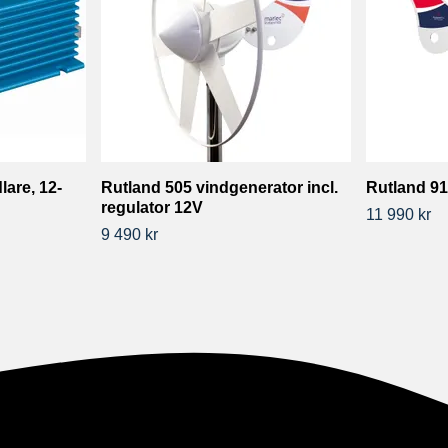
are, 12-
Rutland 505 vindgenerator incl.
Rutland 91
regulator 12V
11 990 kr
9 490 kr