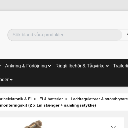
Ankring & Förtöjning
Riggtillbehör & Tågvirke
Trailert
noder
rinelektronik & El
El & batterier
Laddregulatorer & strömbrytare
monteringskit (2 x 1m stænger + samlingsstykke)