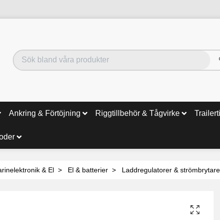
Ankring & Förtöjning
Riggtillbehör & Tågvirke
Trailert
noder
rinelektronik & El
El & batterier
Laddregulatorer & strömbrytare