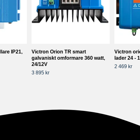
lare IP21,
Victron Orion TR smart
Victron ori
galvaniskt omformare 360 watt,
lader 24 -
24/12V
2 469 kr
3 895 kr