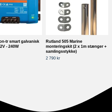
on-tr smart galvanisk
Rutland 505 Marine
 12V - 240W
monteringskit (2 x 1m stænger +
samlingsstykke)
2 790 kr