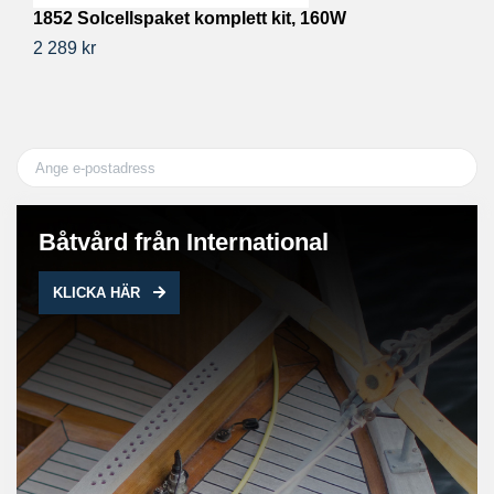
1852 Solcellspaket komplett kit, 160W
V
2 289 kr
1 
Båtvård från International
KLICKA HÄR