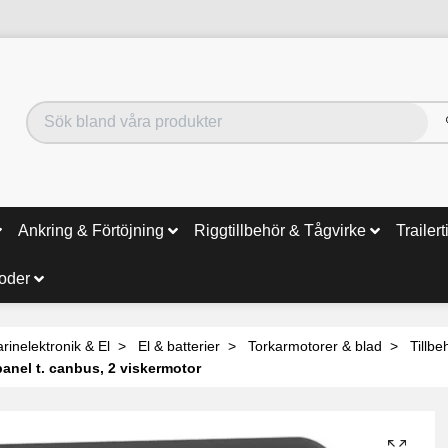
Ankring & Förtöjning
Riggtillbehör & Tågvirke
Trailert
noder
rinelektronik & El
El & batterier
Torkarmotorer & blad
Tillbe
nel t. canbus, 2 viskermotor