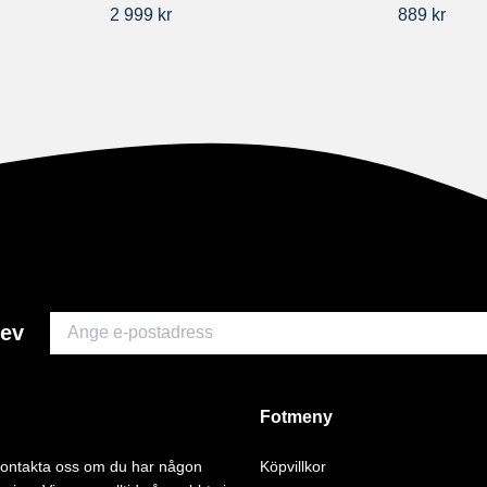
2 999 kr
889 kr
rev
Fotmeny
 kontakta oss om du har någon
Köpvillkor