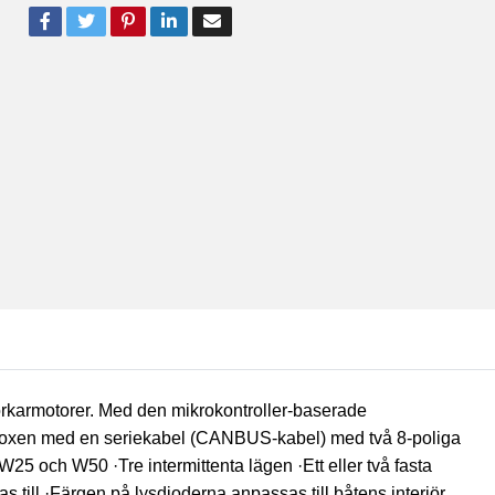
 torkarmotorer. Med den mikrokontroller-baserade
styrboxen med en seriekabel (CANBUS-kabel) med två 8-poliga
25 och W50 ·Tre intermittenta lägen ·Ett eller två fasta
till ·Färgen på lysdioderna anpassas till båtens interiör.