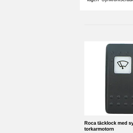
Roca täcklock med sym
torkarmotorn