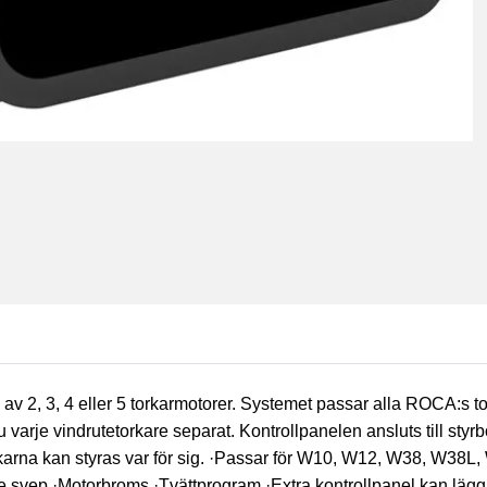
g av 2, 3, 4 eller 5 torkarmotorer. Systemet passar alla ROCA:s
du varje vindrutetorkare separat. Kontrollpanelen ansluts till 
karna kan styras var för sig. ·Passar för W10, W12, W38, W38L, W
 svep ·Motorbroms ·Tvättprogram ·Extra kontrollpanel kan läggas 