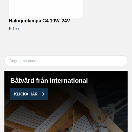
Halogenlampa G4 10W, 24V
S
60 kr
56
Båtvård från International
KLICKA HÄR