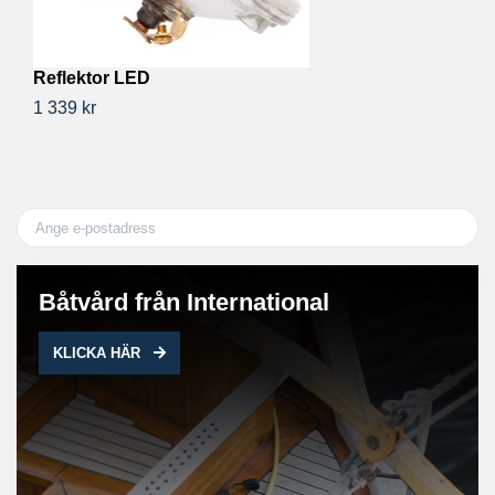
Reflektor LED
S
1 339 kr
56
Båtvård från International
KLICKA HÄR