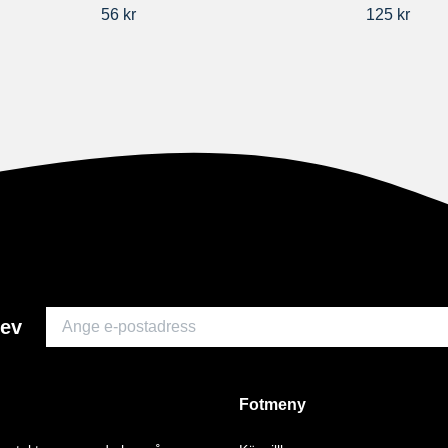
56 kr
125 kr
rev
Fotmeny