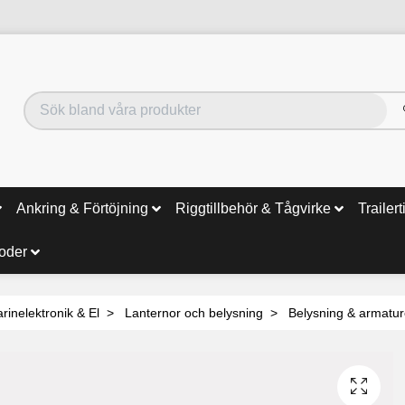
Ankring & Förtöjning
Riggtillbehör & Tågvirke
Trailert
noder
rinelektronik & El
Lanternor och belysning
Belysning & armatur