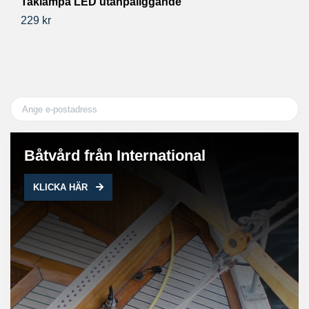
Taklampa LED utanpåliggande
N
Ø
229 kr
67
Båtvård från International
KLICKA HÄR