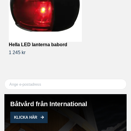
Hella LED lanterna babord
H
1 245 kr
1 
Båtvård från International
KLICKA HÄR