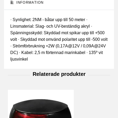
INFORMATION
· Synlighet: 2NM - båtar upp till 50 meter ·
Linsmaterial: Slag- och UV-beständig akryl ·
Spänningsskydd: Skyddad mot spikar upp till +500
volt · Skyddad mot omvänd polaritet upp till -500 volt
· Strömförbrukning <2W (0,17A@12V / 0,09A@24V
DC) · Kabel: 2,5 m förtennad marinkabel · 135º vit
ljusvinkel