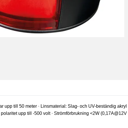
ar upp till 50 meter · Linsmaterial: Slag- och UV-beständig akry
laritet upp till -500 volt · Strömförbrukning <2W (0,17A@12V