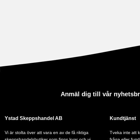
Anmäl dig till vår nyhetsb
Ystad Skeppshandel AB
Kundtjänst
Vi är stolta över att vara en av de få riktiga
Tveka inte att
skeppshandelsbutiker som finns kvar och vi
fråga eller fund