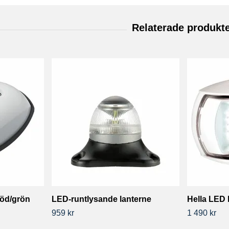
röd/grön
LED-runtlysande lanterne
Hella LED 
959 kr
1 490 kr