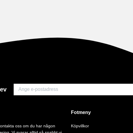
rev
Fotmeny
 kontakta oss om du har någon
Köpvillkor
ering. Vi svarar alltid så snabbt vi