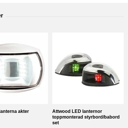
lanterna akter
Attwood LED lanternor
toppmonterad styrbord/babord
set