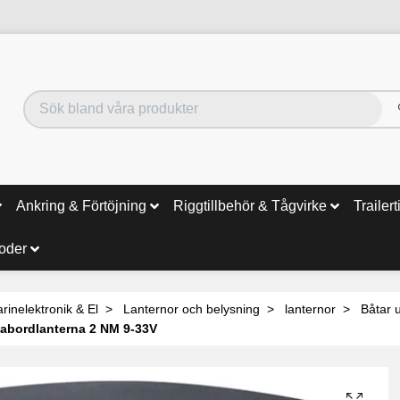
Ankring & Förtöjning
Riggtillbehör & Tågvirke
Trailert
noder
rinelektronik & El
Lanternor och belysning
lanternor
Båtar u
abordlanterna 2 NM 9-33V