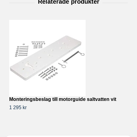
Monteringsbeslag till motorguide saltvatten vit
Ul
1 295 kr
1 