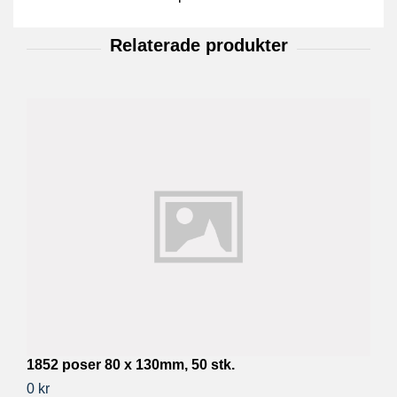
1852 poser 80 x 130mm, 50 stk.
1
0 kr
0 