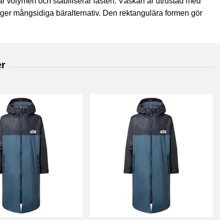
volymen och stabiliserar lasten. Väskan är utrustad med
 ger mångsidiga bäralternativ. Den rektangulära formen gör