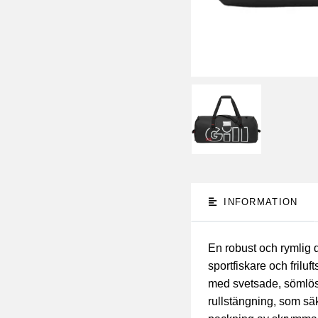
INFORMATION
En robust och rymlig d
sportfiskare och frilu
med svetsade, sömlösa
rullstängning, som sä