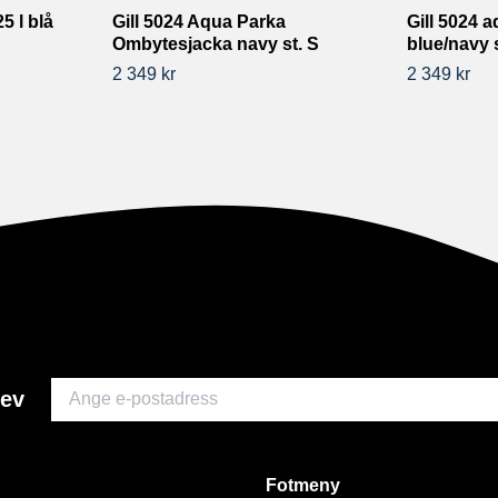
5 l blå
Gill 5024 Aqua Parka
Gill 5024 
Ombytesjacka navy st. S
blue/navy s
2 349 kr
2 349 kr
rev
Fotmeny