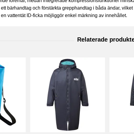
de föremål, medan integrerade kompressionsfunktioner minskar 
ett bärhandtag och förstärkta grepphandtag i båda ändar, vilket
h en vattentät ID-ficka möjliggör enkel märkning av innehållet.