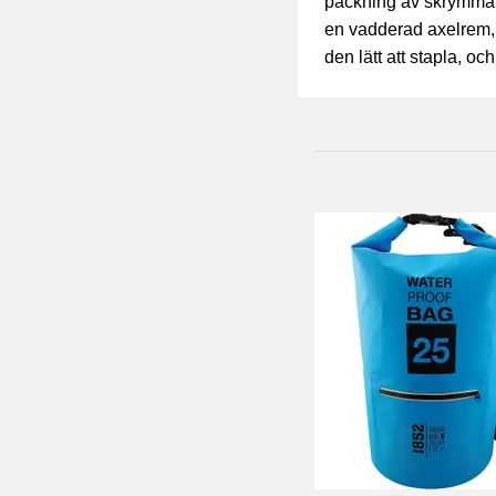
packning av skrymman
en vadderad axelrem, 
den lätt att stapla, oc