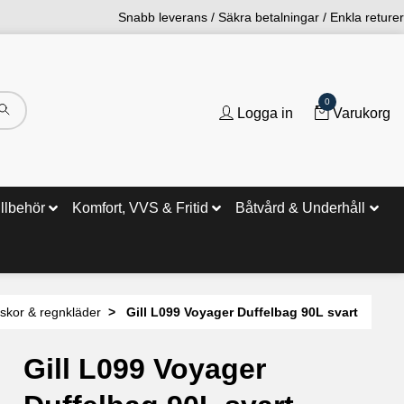
Snabb leverans / Säkra betalningar / Enkla returer
0
Logga in
Varukorg
illbehör
Komfort, VVS & Fritid
Båtvård & Underhåll
skor & regnkläder
Gill L099 Voyager Duffelbag 90L svart
Gill L099 Voyager