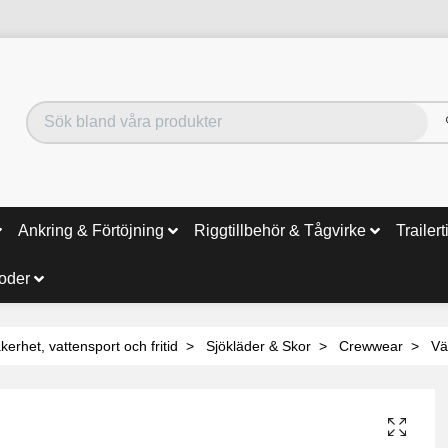
Ankring & Förtöjning
Riggtillbehör & Tågvirke
Trailert
noder
kerhet, vattensport och fritid
Sjökläder & Skor
Crewwear
Vä