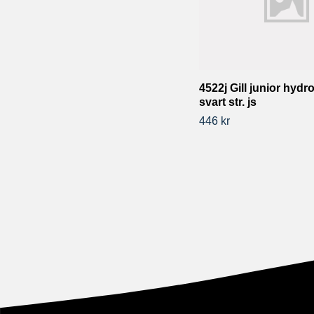
4522j Gill junior hyd
svart str. js
446 kr