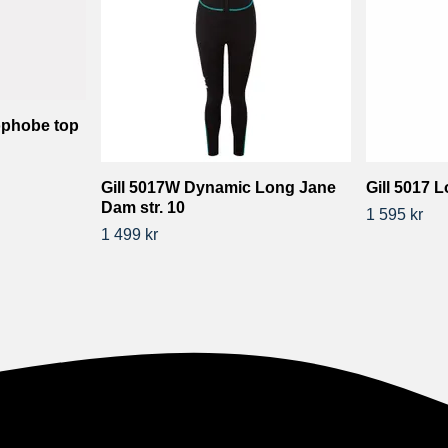
rophobe top
Gill 5017W Dynamic Long Jane
Gill 5017 
Dam str. 10
1 595 kr
1 499 kr