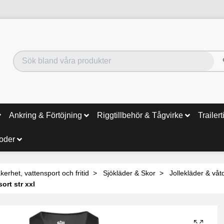
Ankring & Förtöjning
Riggtillbehör & Tågvirke
Trailert
noder
kerhet, vattensport och fritid
Sjökläder & Skor
Jollekläder & våtd
ort str xxl