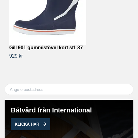
Gill 901 gummistövel kort stl. 37
Gi
929 kr
1 
Båtvård från International
KLICKA HÄR