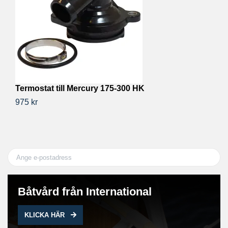
Termostat till Mercury 175-300 HK
Ki
975 kr
26
Båtvård från International
KLICKA HÄR