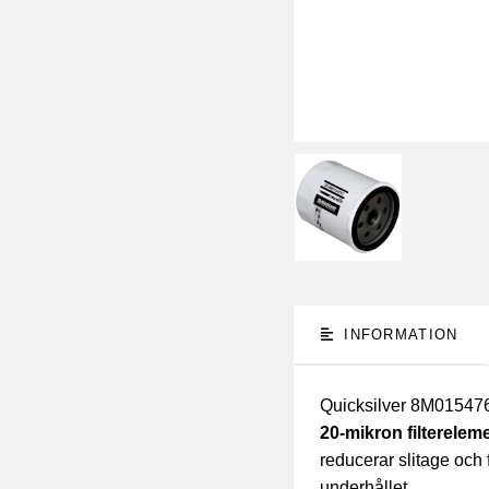
INFORMATION
Quicksilver 8M0154767 
20-mikron filterelem
reducerar slitage och
underhållet.