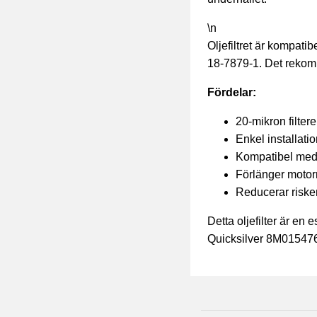
\n
Oljefiltret är kompat
18-7879-1. Det rekomm
Fördelar:
20-mikron filtere
Enkel installati
Kompatibel med 
Förlänger motor
Reducerar riske
Detta oljefilter är en
Quicksilver 8M0154767 