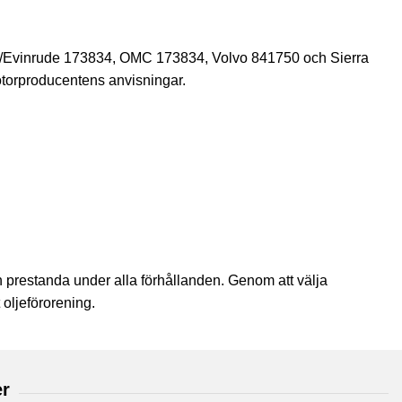
nson/Evinrude 173834, OMC 173834, Volvo 841750 och Sierra
otorproducentens anvisningar.
och prestanda under alla förhållanden. Genom att välja
 oljeförorening.