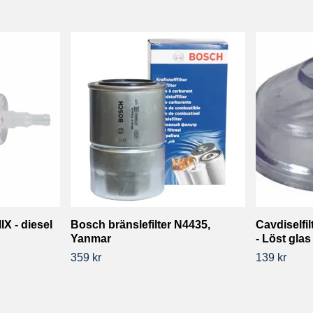
IX - diesel
Bosch bränslefilter N4435,
Cavdiselfil
Yanmar
- Löst glas
359 kr
139 kr