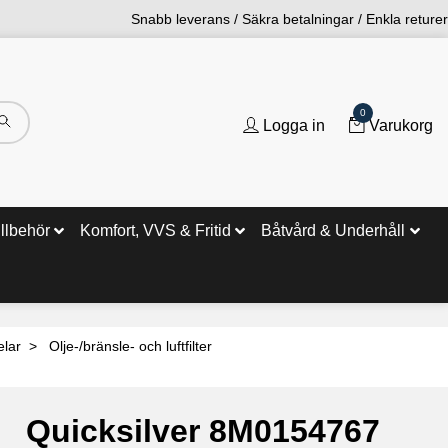
Snabb leverans / Säkra betalningar / Enkla returer
0
Logga in
Varukorg
illbehör
Komfort, VVS & Fritid
Båtvård & Underhåll
elar
Olje-/bränsle- och luftfilter
Quicksilver 8M0154767