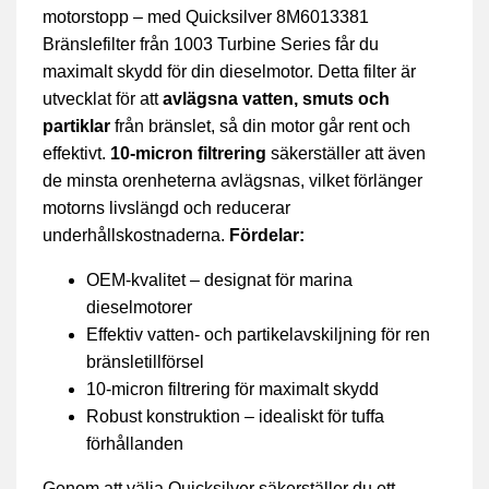
motorstopp – med Quicksilver 8M6013381
Bränslefilter från 1003 Turbine Series får du
maximalt skydd för din dieselmotor. Detta filter är
utvecklat för att
avlägsna vatten, smuts och
partiklar
från bränslet, så din motor går rent och
effektivt.
10-micron filtrering
säkerställer att även
de minsta orenheterna avlägsnas, vilket förlänger
motorns livslängd och reducerar
underhållskostnaderna.
Fördelar:
OEM-kvalitet – designat för marina
dieselmotorer
Effektiv vatten- och partikelavskiljning för ren
bränsletillförsel
10-micron filtrering för maximalt skydd
Robust konstruktion – idealiskt för tuffa
förhållanden
Genom att välja Quicksilver säkerställer du ett