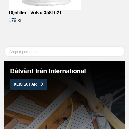
Oljefilter - Volvo 3581621
Br
179 kr
10
Båtvård från International
KLICKA HÄR