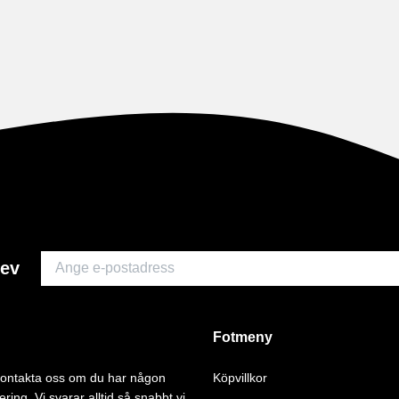
rev
Fotmeny
 kontakta oss om du har någon
Köpvillkor
ering. Vi svarar alltid så snabbt vi