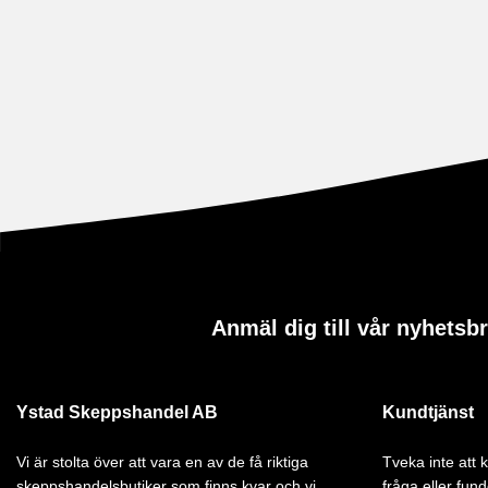
Anmäl dig till vår nyhetsb
Ystad Skeppshandel AB
Kundtjänst
Vi är stolta över att vara en av de få riktiga
Tveka inte att
skeppshandelsbutiker som finns kvar och vi
fråga eller fund