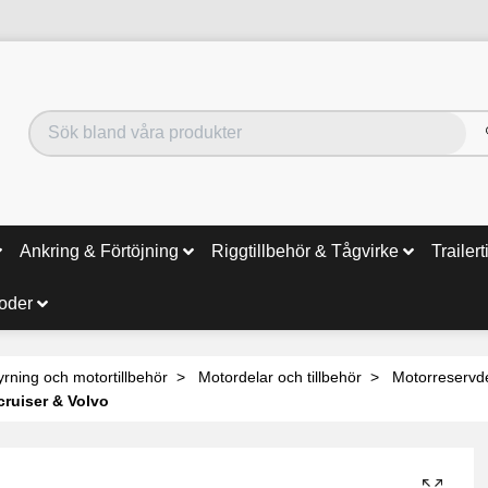
Ankring & Förtöjning
Riggtillbehör & Tågvirke
Trailert
noder
yrning och motortillbehör
Motordelar och tillbehör
Motorreservd
rcruiser & Volvo