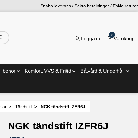
Snabb leverans / Säkra betalningar / Enkla returer
0
Logga in
Varukorg
illbehör
Komfort, VVS & Fritid
Båtvård & Underhåll
elar
Tändstift
NGK tändstift IZFR6J
NGK tändstift IZFR6J