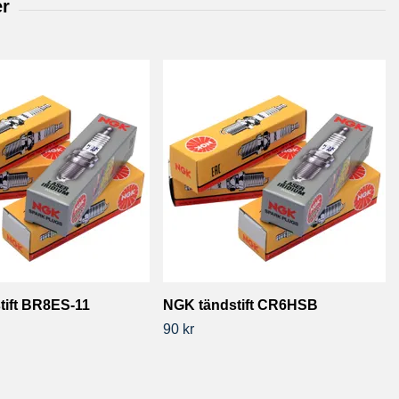
tift BR8ES-11
NGK tändstift CR6HSB
90 kr