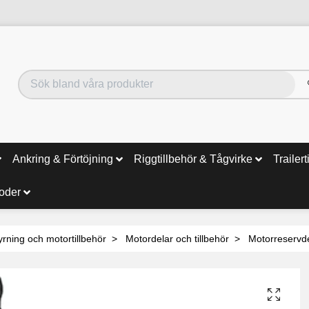
Ankring & Förtöjning
Riggtillbehör & Tågvirke
Trailert
noder
yrning och motortillbehör
Motordelar och tillbehör
Motorreservd