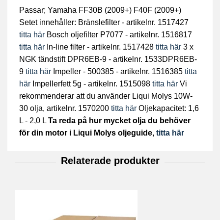
Passar; Yamaha FF30B (2009+) F40F (2009+)
Setet innehåller: Bränslefilter - artikelnr. 1517427
titta här
Bosch oljefilter P7077 - artikelnr. 1516817
titta här
In-line filter - artikelnr. 1517428
titta här
3 x
NGK tändstift DPR6EB-9 - artikelnr. 1533DPR6EB-
9
titta här
Impeller - 500385 - artikelnr. 1516385
titta
här
Impellerfett 5g - artikelnr. 1515098
titta här
Vi
rekommenderar att du använder Liqui Molys 10W-
30 olja, artikelnr. 1570200
titta här
Oljekapacitet: 1,6
L - 2,0 L
Ta reda på hur mycket olja du behöver
för din motor i Liqui Molys oljeguide,
titta här