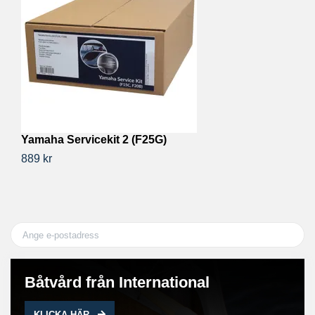
Yamaha Servicekit 2 (F25G)
Y
889 kr
83
Båtvård från International
KLICKA HÄR