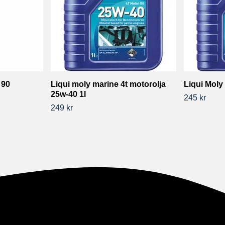
 90
Liqui moly marine 4t motorolja
Liqui Moly 
25w-40 1l
245 kr
249 kr