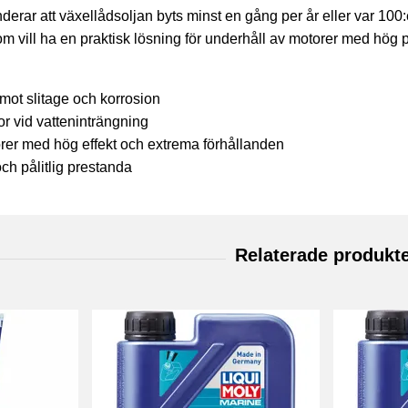
rar att växellådsoljan byts minst en gång per år eller var 100:e
om vill ha en praktisk lösning för underhåll av motorer med hög 
mot slitage och korrosion
r vid vatteninträngning
orer med hög effekt och extrema förhållanden
ch pålitlig prestanda