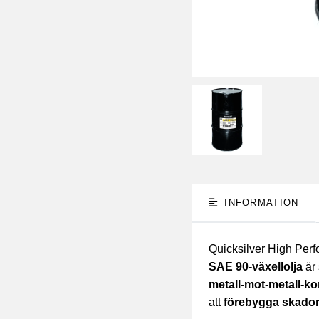
INFORMATION
Quicksilver High Perf
SAE 90-växellolja
är 
metall‑mot‑metall‑ko
att
förebygga skador