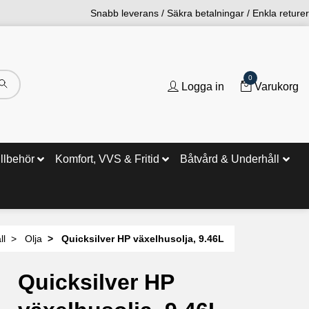
Snabb leverans / Säkra betalningar / Enkla returer
0
Logga in
Varukorg
illbehör
Komfort, VVS & Fritid
Båtvård & Underhåll
ll
Olja
Quicksilver HP växelhusolja, 9.46L
Quicksilver HP