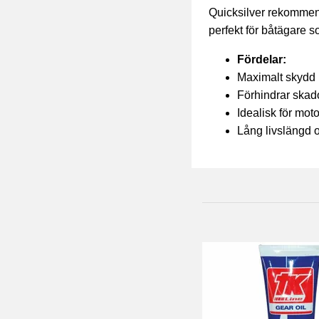
Quicksilver rekommende
perfekt för båtägare s
Fördelar:
Maximalt skydd 
Förhindrar skado
Idealisk för mot
Lång livslängd o