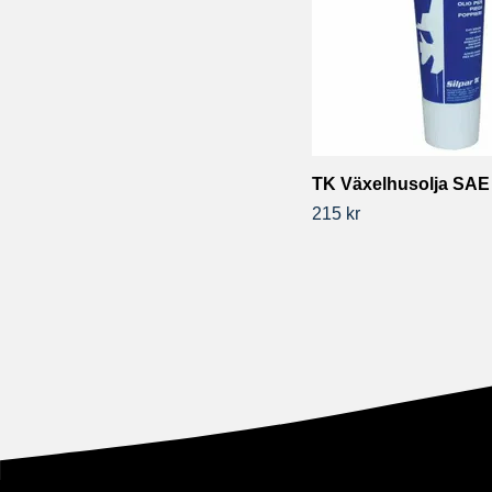
TK Växelhusolja SAE
215 kr