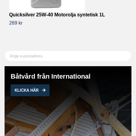
Quicksilver 25W-40 Motorolja syntetisk 1L
L
269 kr
1 
Båtvård från International
KLICKA HÄR