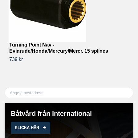
Turning Point Nav -
T
Evinrude/Honda/Mercury/Mercr, 15 splines
92
739 kr
Båtvård från International
KLICKA HÄR