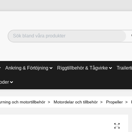
Ankring & Förtöjning
Riggtillbehör & Tågvirke
Trailert
noder
yrning och motortillbehör
Motordelar och tillbehör
Propeller