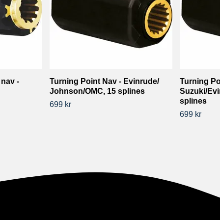
 nav -
Turning Point Nav - Evinrude/
Turning Po
Johnson/OMC, 15 splines
Suzuki/Ev
splines
699 kr
699 kr