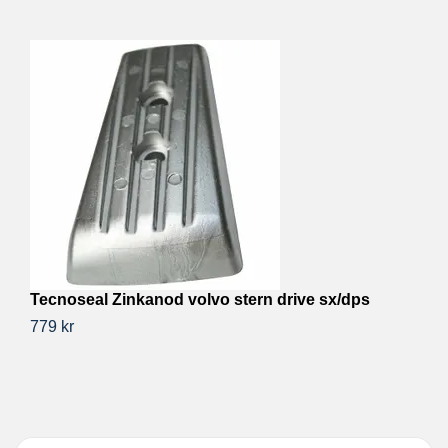
Tecnoseal Zinkanod volvo stern drive sx/dps
T
(
779 kr
18