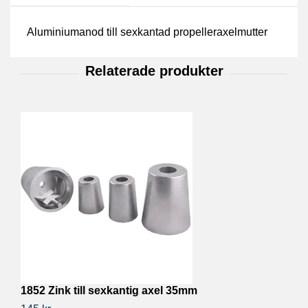
Aluminiumanod till sexkantad propelleraxelmutter
1852 Zink till sexkantig axel 35mm
T
2