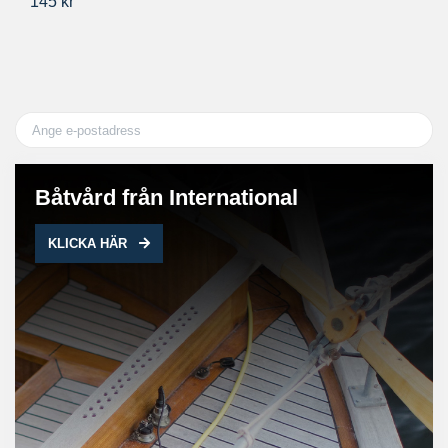
145 kr
35
Båtvård från International
KLICKA HÄR