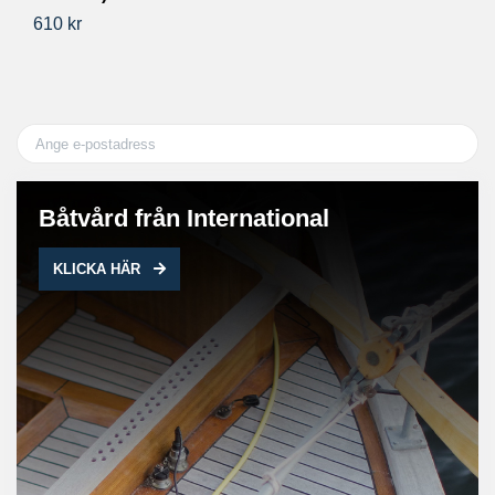
610 kr
81
Båtvård från International
KLICKA HÄR