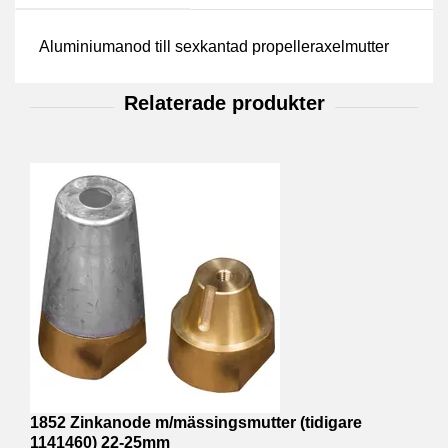
Aluminiumanod till sexkantad propelleraxelmutter
1852 Zinkanode m/mässingsmutter (tidigare
1
1141460) 22-25mm
1