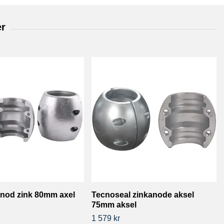
anod zink 80mm axel
Tecnoseal zinkanode aksel
75mm aksel
1 579 kr