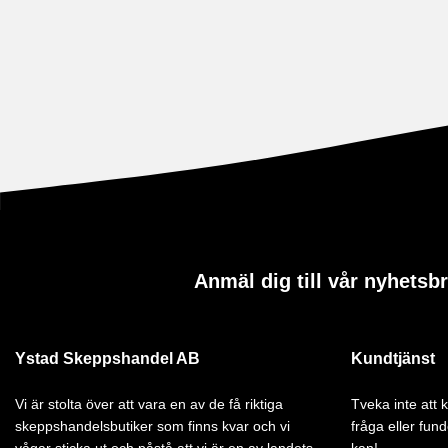
Anmäl dig till vår nyhetsb
Ystad Skeppshandel AB
Kundtjänst
Vi är stolta över att vara en av de få riktiga
Tveka inte att
skeppshandelsbutiker som finns kvar och vi
fråga eller fund
vågar sticka ut och påstå att vi är en av landets
kan!