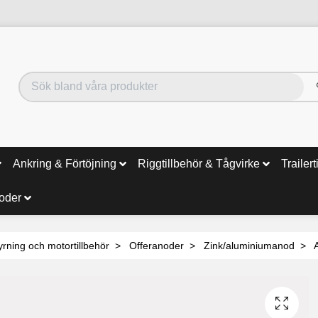
Ankring & Förtöjning
Riggtillbehör & Tågvirke
Trailert
noder
yrning och motortillbehör
Offeranoder
Zink/aluminiumanod