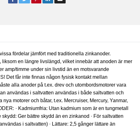
ssa fördelar jämfört med traditionella zinkanoder.
liksom en längre livslängd, vilket innebär att anoden är mer
mer amp/timme under sin livstid än en motsvarande
S! Det får inte finnas någon fysisk kontakt mellan
ste alla anoder på t.ex. drev och utombordsmotorer vara
kan användas i saltvatten användas i både saltvatten och
nya motorer och båtar, t.ex. Mercruiser, Mercury, Yanmar,
ER: · Kadmiumfria: Utan kadmium som är en tungmetall
e skydd: Ger bättre skydd än en zinkanod · För saltvatten
nvändas i saltvatten) · Lättare: 2,5 gånger lättare än