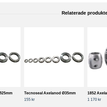
 Ø25mm
Tecnoseal Axelanod Ø35mm
1852 Axel
155 kr
1 170 kr