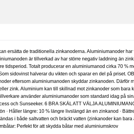
 ersätta de traditionella zinkanoderna. Aluminiumanoder har vi
iumanoden är tillverkad av har större negativ laddning än zink, 
gre tidsperiod. Totalt producerar en aluminiumanod cirka 70 % 
 Som sidovinst halverar du vikten och sparar en del på priset. OB
noder eftersom aluminiumanoden skyddar zinkanoden. Därför må
eller zink. Aluminium kan till skillnad mot zinkanoder som bara 
tillverkare använder aluminiumanoder som standard idag på sina 
incess och Sunseeker. 6 BRA SKÄL ATT VÄLJA ALUMINIUMANOD
jön · Håller längre: 10 % längre livslängd än en zinkanod · Bättr
ändas i både saltvatten och bräckt vatten (zinkanoder kan bara a
mbåtar: Perfekt för att skydda båtar med aluminiumskrov