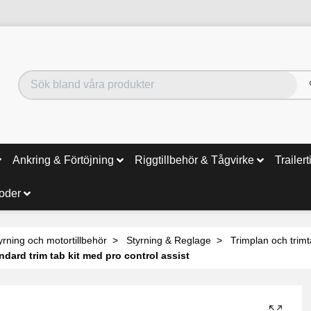
Ankring & Förtöjning
Riggtillbehör & Tågvirke
Trailert
noder
yrning och motortillbehör
Styrning & Reglage
Trimplan och trim
dard trim tab kit med pro control assist