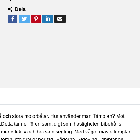
Dela
må och stora motorbåtar. Hur använder man Trimplan? Mot
etta tar ner fören samtidigt som hastigheten bibehålls.
 en mer effektiv och bekväm segling. Med vågor måste trimplan
 fören inte gräver ner sig i vågorna. Sidovind Trimplanen