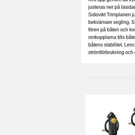
justeras ner på läsida
Sidovikt Trimplanen ju
bekvämare segling. St
fören på båten och ko
omkopplarna tills båte
båtens stabilitet. Len
strömförbrukning och en