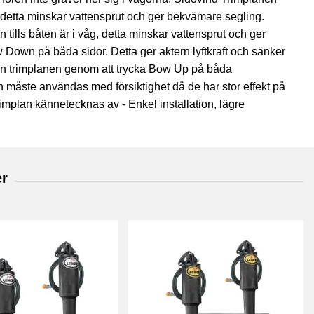
, detta minskar vattensprut och ger bekvämare segling.
tills båten är i våg, detta minskar vattensprut och ger
Down på båda sidor. Detta ger aktern lyftkraft och sänker
 in trimplanen genom att trycka Bow Up på båda
lan måste användas med försiktighet då de har stor effekt på
trimplan kännetecknas av - Enkel installation, lägre