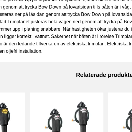
n genom att trycka Bow Down på lovartsidan tills båten är i våg
steras ner på läsidan genom att trycka Bow Down på lovartsidan 
art Trimplanet justeras hela vägen ned genom att trycka på Bow 
mmer upp i planing snabbare. När hastigheten ökar justerar du
n ligger korrekt i vattnet. Säkerhet när båten är i rörelse Trimp
co är den ledande tillverkaren av elektriska trimplan. Elektriska 
 oljefri installation.