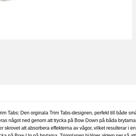
m Tabs: Den orginala Trim Tabs-designen, perfekt till både s
eras något ned genom att trycka på Bow Down på båda brytarna.D
r skrovet att absorbera effekterna av vågor, vilket resulterar i
cka på Bow Up på brytarna. Trimplanen hjälper aktern ner så att