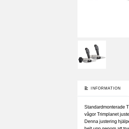
INFORMATION
Standardmonterade Tri
vågor Trimplanet just
Denna justering hjälpe
helt upp genom att try