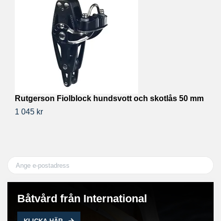
Rutgerson Fiolblock hundsvott och skotlås 50 mm
E
1 045 kr
46
Båtvård från International