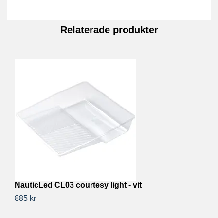
NauticLed CL03 courtesy light - vit
Mi
885 kr
96