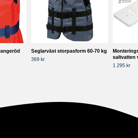
rangeröd
Seglarväst storpasform 60-70 kg
Monterings
saltvatten 
369 kr
1 295 kr