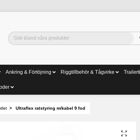
Ankring & Förtöjning
Riggtillbehör & Tågvirke
Trailert
noder
tlet
Ultraflex ratstyring m/kabel 9 fod