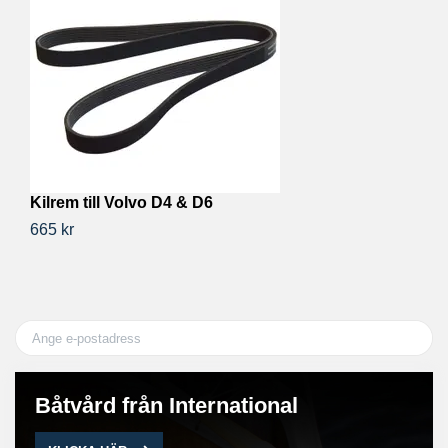
Kilrem till Volvo D4 & D6
Ki
665 kr
99
Båtvård från International