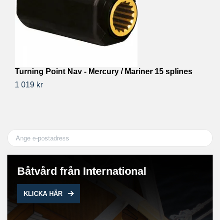
Turning Point Nav - Mercury / Mariner 15 splines
T
1 019 kr
1 
Båtvård från International
KLICKA HÄR